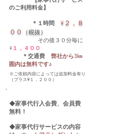
【
家事代行サービス
のご利用料金】
¥２，８
＊１時間
００
（税抜）
その後３０分毎に
¥
１，４００
＊交通費
弊社から3㎞
圏内は無料です♪
​※
​ご依頼内容によっては追加料金有り
（プラス¥１，２００）
◆
家事代行
入会費、会員費
無料！
◆
家事代行サービスの内容