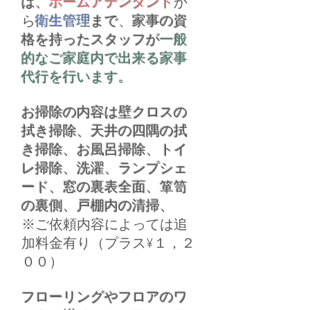
は、
ホームアテンダント
か
ら
衛生管理
まで
、
家事の資
格を持ったスタッフが
一般
的なご家庭内で出来る家事
代行を行います。
お掃除の内容は壁クロスの
拭き掃除、天井の四隅の拭
き掃除、お風呂掃除、トイ
レ掃除、洗濯、ランプシェ
ード、窓の裏表全面、箪笥
の裏側、戸棚内の清掃、
※ご依頼内容によっては追
加料金有り（プラス¥１，２
００）
フローリングやフロアのワ